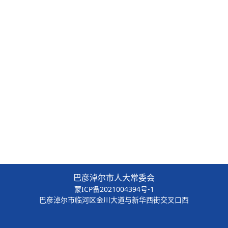
；
；
；
。
巴彦淖尔市人大常委会
蒙ICP备2021004394号-1
巴彦淖尔市临河区金川大道与新华西街交叉口西