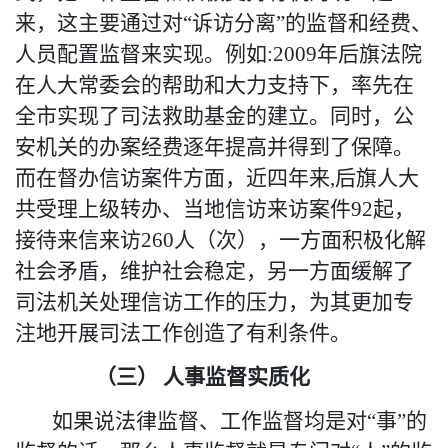
来
，这主要通过对
“诉访分离”的监督和经费、
人员配置监督
来
实现。例如
:
2009年
后
旗法院
在人大常委会的帮助和大力支持下，率先在
全市实现了司法救助基金的建立。同时，公
安机关的办案经费逐年提高并得到了保障。
而在督办信访案件方面，近四
年
来
,
后旗人大
共受理上级转办、当地信访来访案件
92起，
接待来信来访
260
人
（
次
）
，
一方面
积极化解
社会矛盾，维护社会稳定，
另一方面缓解了
司法机关处理信访工作的压力，为其更
加
专
注
地
开展司法工作创造了有利条件。
（三）
人事监督实质化
如果说法律监督、工作监督均是对
“事”的