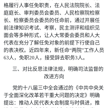
格履行人事任免职责，在人民法院院长、法
庭庭长、审判委员会委员、人民检察院检察
长、检察委员会委员的任命前，
通过
开展任
前
法律知识考试、
考察
，
民主测评和
组织见
面会等
多种
形式，让人大常委会委员和人大
代表
在充分了解任免对象的前提下行使自己
的表决权
。
近
四
年来，新任命
“两院”工作人员
6
3
人，
免职
20
人，接受辞去职务
3人
。
三、对比反思法律法规，明确司法监督的
改进方向
党的十八届三中全会通过的《中共中央关
于全面深化改革若干重大问题的决定》明确
提出
：
推动人民代表大会制度与时俱进，推