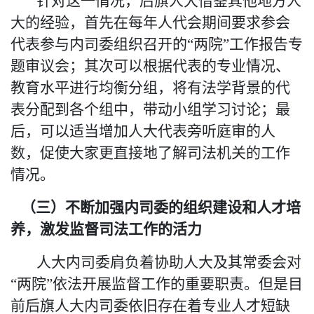
针对这一情况，后旗人大借鉴其他地方人
大的经验，首先在每年人代会期间要求参会
代表参与内司委组织召开的
“
两院
”
工作报告专
题审议会；其次可以根据代表的专业情况、
教育水平进行均衡分组，将有法学背景的代
表分配到各个组中，带动小组学习讨论；最
后，可以适当增加人大代表旁听庭审
的人
数
，促使大家更直接地了解司法机关的工作
情况。
（三）不断加强内司委的组织建设和人才培
养，激发监督司法工作的活力
人大内司委肩负着协助人大及其常委会对
“
两院
”
依法开展监督工作的重要职责
。
但是目
前后旗人大内司委依旧存在着
专业
人才短缺