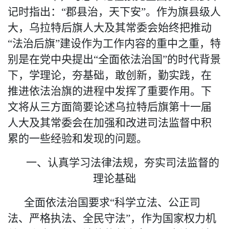
记时指出：“郡县治，天下安”。作为
旗
县级人
大，乌拉特后旗人大及其常委会始终把推动
“法治后旗”建设作为工作内容的重中之重，特
别是
在
党中央提出
“全面依法治国”的时代背景
下，学理论，夯基础，敢创新，勤实践，在
推进依法治旗的进程中发挥了重要作用。下
文将从三方面简要论述乌拉特后旗
第
十一届
人大
及其常委会
在加强和改进司法监督中积
累的
一些
经验和发现的问题。
一、
认真
学习法律法规，夯实司法监督的
理论基础
全面依法治国要求
“科学立法、公正司
法、严格执法、全民守法”，作为国家权力机