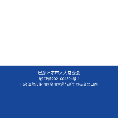
巴彦淖尔市人大常委会
蒙ICP备2021004394号-1
巴彦淖尔市临河区金川大道与新华西街交叉口西