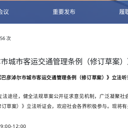
会议
重要发布
履
56
次
尔市城市客运交通管理条例（修订草案）
《巴彦淖尔市
城市客运交通管
理条例（
修订
草案）》立法听
立法途径，
健全法规草案公开征求意见机制，
广泛凝聚社
修订草案）》
立法听证会
，
欢迎社会各界积极参与。
现
将
有
午
9:00-12:00