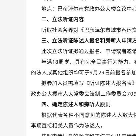
地点：巴彦淖尔市党政办公大楼会议中
二、
立法
听证内容
听取社会各界对《巴彦淖尔市城市客运
三、立法听证陈述人报名和旁听人申请
此次立法听证拟通过报名
、
申请或者邀
年满
18周岁、具有完全民事行为能力、
的法人或其他组织均可
于
9
月
29
日
前
报名参
拟参加人员需填写
《听证陈述人
报名
表
政办公大楼
市人大常委会法制工作委员会
70
四
、确定陈述人和旁听人原则
根据代表各种不同意见的陈述人人数大
事项直接相关人员作为陈述人。