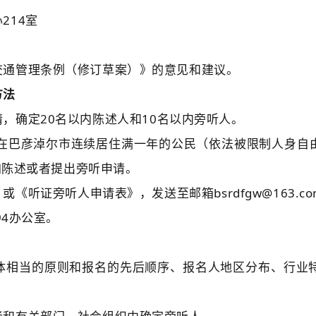
心
214室
交通管理条例（修订草案）》的意见和建议。
方法
请，确定
20名以内
陈述人和
10
名
以内
旁听人。
在
巴彦淖尔市
连续居住满一年的公民（依法被限制人身自
加陈述或者提出旁听申请
。
》或《
听证
旁听人申请表》
，发送
至邮箱
bsrdfgw@163.c
94办公室
。
体相当的原则和报名的先后顺序、报名人地区分布、行业