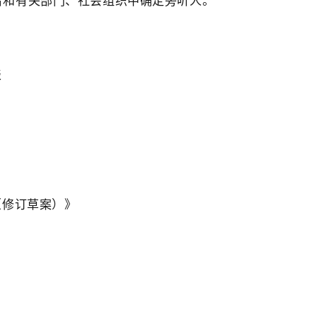
者和有关部门、社会组织中确定旁听人。
表
（修订草案）》