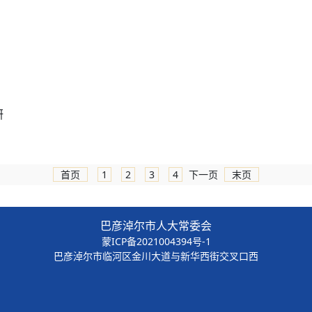
研
首页
1
2
3
4
下一页
末页
巴彦淖尔市人大常委会
蒙ICP备2021004394号-1
巴彦淖尔市临河区金川大道与新华西街交叉口西