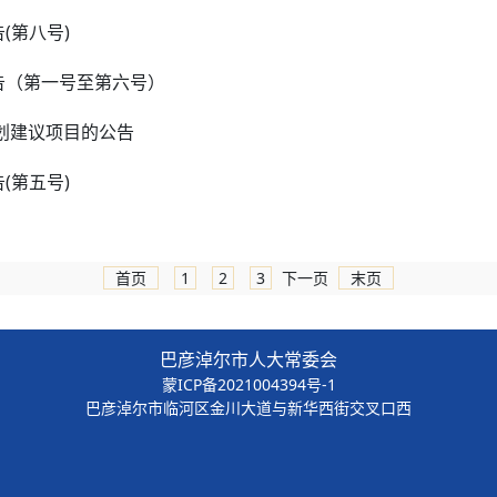
(第八号)
告（第一号至第六号）
计划建议项目的公告
(第五号)
首页
1
2
3
下一页
末页
巴彦淖尔市人大常委会
蒙ICP备2021004394号-1
巴彦淖尔市临河区金川大道与新华西街交叉口西