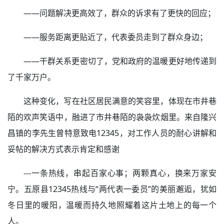
——问题解决更高效了，群众的诉求有了更快的回应；
——服务距离更贴近了，代表委员走到了群众身边；
——干群关系更密切了，党和政府的温暖更好地传递到
了千家万户。
这种变化，写在社区居民满意的笑容里，体现在市井巷
陌的欢声笑语中，融进了市井巷陌的袅袅炊烟里。来自隆兴
昌镇的李先生曾特意致电12345，对工作人员的耐心讲解和
妥帖的解决方式表示肯定和感谢
---一条热线，串起百家心事；两颗真心，换来万家安
宁。五原县12345热线与“两代表一委员”的美丽邂逅，犹如
冬日里的暖阳，温暖而持久地照耀着这片土地上的每一个
人。