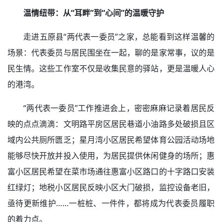
温情纽带：从“耳畔”到“心间”的温暖守护
走进五原县“两代表一委员”之家，总能看到这样温馨的
场景：代表委员与居民围坐在一起，聊的是家常事，议的是
民生情。这些工作室不仅是收集民意的驿站，更是温暖人心
的港湾。
“两代表一委员”工作推进会上，密密麻麻记录着居民反
映的点点滴滴：文明路平房区居民巷道小油路多处破损且区
域内公共厕所匮乏；星月湾小区居民希望体育公园活动场地
能够尽快开放并投入使用，为居民提供休闲健身的场所；惠
富小区居民希望在菜市场通往惠富小区路口的十字路口安装
红绿灯；地税小区居民反映小区大门破损，监控设备老旧，
亟待更新维护……一桩桩、一件件，都将成为代表委员履职
的着力点。